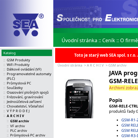
Úvodní stránka
::
Ceník
::
O firmě
Katalog
Toto je starý web SEA spol. s r.
::
GSM Produkty
::
WiFi Produkty
Úvodní stránka
>
A R C H I V
>
GSM archiv
::
Dálkové ovládání (VF)
JAVA prog
::
Programovatelné automaty
(PLC)
GSM-RELE
::
Průmyslová PC
Archivní zobraz
::
Součástky
::
Osazování plošných spojů
::
Frézování, gravírování
Popis
::
Jednoúčelová zařízení
GSM-RELE-CTR
::
Chovatelství, Včelařství
::
V Ý P R O D E J
produktů řady G
::
A R C H I V
GSM-R1-
::
GSM archiv
GSM REL
::
VF archiv
GSM REL
::
PLC archiv
::
Průmyslová PC archiv
GSM-R3-