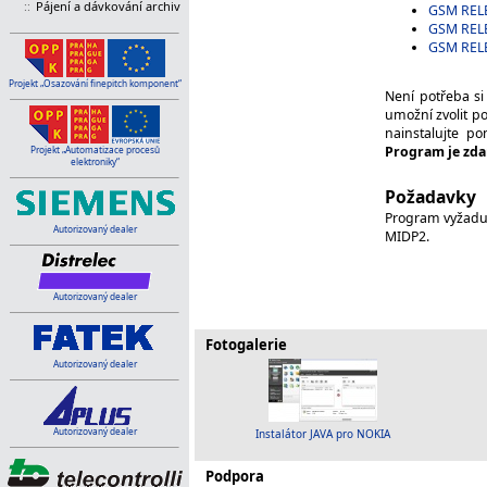
::
Pájení a dávkování archiv
GSM REL
GSM REL
GSM REL
Projekt „Osazování finepitch komponent“
Není potřeba s
umožní zvolit p
nainstalujte po
Program je zda
Projekt „Automatizace procesů
elektroniky“
Požadavky
Program vyžaduj
Autorizovaný dealer
MIDP2.
Autorizovaný dealer
Fotogalerie
Autorizovaný dealer
Autorizovaný dealer
Instalátor JAVA pro NOKIA
Podpora