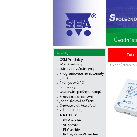
Úvodní st
Katalog
Toto 
::
GSM Produkty
::
WiFi Produkty
Úvodní stránka
::
Dálkové ovládání (VF)
::
Programovatelné automaty
(PLC)
::
Průmyslová PC
::
Součástky
::
Osazování plošných spojů
::
Frézování, gravírování
::
Jednoúčelová zařízení
::
Chovatelství, Včelařství
::
V Ý P R O D E J
::
A R C H I V
::
GSM archiv
::
VF archiv
::
PLC archiv
::
Průmyslová PC archiv