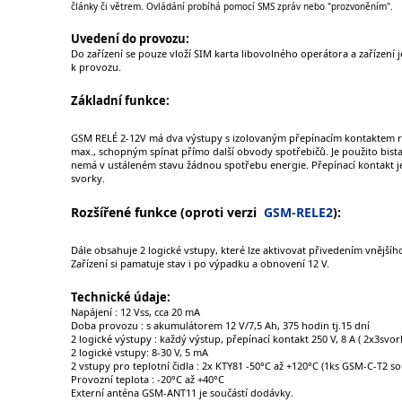
články či větrem. Ovládání probíhá pomocí SMS zpráv nebo "prozvoněním".
Uvedení do provozu:
Do zařízení se pouze vloží SIM karta libovolného operátora a zařízení 
k provozu.
Základní funkce:
GSM RELÉ 2-12V má dva výstupy s izolovaným přepínacím kontaktem re
max., schopným spínat přímo další obvody spotřebičů. Je použito bistab
nemá v ustáleném stavu žádnou spotřebu energie. Přepínací kontakt je
svorky.
Rozšířené funkce (oproti verzi
GSM-RELE2
):
Dále obsahuje 2 logické vstupy, které lze aktivovat přivedením vnějšího
Zařízení si pamatuje stav i po výpadku a obnovení 12 V.
Technické údaje:
Napájení : 12 Vss, cca 20 mA
Doba provozu : s akumulátorem 12 V/7,5 Ah, 375 hodin tj.15 dní
2 logické výstupy : každý výstup, přepínací kontakt 250 V, 8 A ( 2x3svor
2 logické vstupy: 8-30 V, 5 mA
2 vstupy pro teplotní čidla : 2x KTY81 -50°C až +120°C (1ks GSM-C-T2 s
Provozní teplota : -20°C až +40°C
Externí anténa GSM-ANT11 je součástí dodávky.