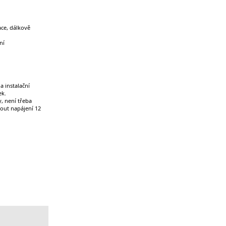
ace, dálkově
ní
 instalační
ek.
, není třeba
pnout napájení 12