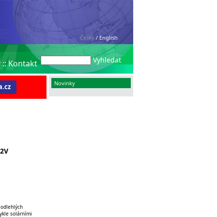
Česky
English
/
Vyhledat
y
::
Kontakt
Novinky
.cz
12V
 odlehlých
ykle solárními