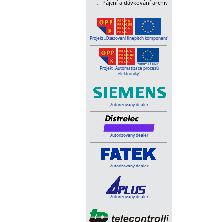
::
Pájení a dávkování archiv
Projekt „Osazování finepitch komponent“
Projekt „Automatizace procesů
elektroniky“
Autorizovaný dealer
Autorizovaný dealer
Autorizovaný dealer
Autorizovaný dealer