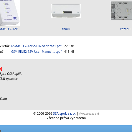
M-RELÉ2-12V
zboku
zezadu
V leták
GSM-RELE2-12V-a-DIN-varianta1.pdf
229 KB
uál
GSM-RELE2-12V_User_Manual... .pdf
415 KB
:
e]
lé pro GSM aplik.
 GSM aplikace
čidla
© 2006-
2026
SEA spol. s r. o.
|
@we.esea.cz old
Všechna práva vyhrazena