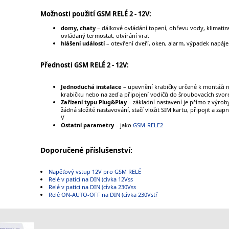
Možnosti použití GSM RELÉ 2 - 12V:
domy, chaty
– dálkové ovládání topení, ohřevu vody, klimatiz
ovládaný termostat, otvírání vrat
hlášení událostí
– otevření dveří, oken, alarm, výpadek napáje
Přednosti GSM RELÉ 2 - 12V:
Jednoduchá instalace
– upevnění krabičky určené k montáži na
krabičku nebo na zeď a připojení vodičů do šroubovacích svor
Zařízení typu Plug&Play
– základní nastavení je přímo z výroby
žádná složité nastavování, stačí vložit SIM kartu, připojit a za
V
Ostatní parametry
– jako
GSM-RELE2
Doporučené příslušenství:
Napěťový vstup 12V pro GSM RELÉ
Relé v patici na DIN (cívka 12Vss
Relé v patici na DIN (cívka 230Vss
Relé ON-AUTO-OFF na DIN (cívka 230Vstř