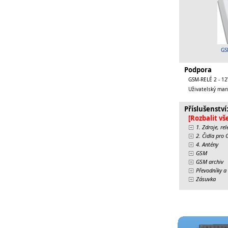
GS
Podpora
GSM-RELÉ 2 - 12
Uživatelský man
Příslušenství
[Rozbalit vš
1. Zdroje, re
2. Čidla pro
4. Antény
GSM
GSM archiv
Převodníky a 
Zásuvka