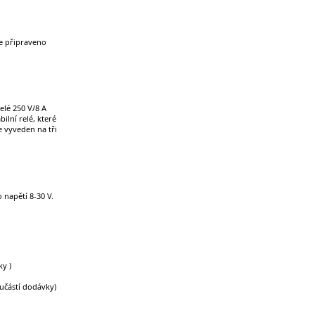
je připraveno
lé 250 V/8 A
ilní relé, které
 vyveden na tři
 napětí 8-30 V.
ky )
oučástí dodávky)