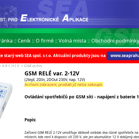
ránka
::
Ceník
::
O firmě
::
Volná místa
::
Obchodní podmínk
je starý web SEA spol. s r.o. Aktuální produkty jsou na
www.seapraha
>
A R C H I V
>
GSM archiv
GSM RELÉ var. 2-12V
(2tepl, 2DIn, 2DOut 230V, nap. 12V)
Archivní zobrazení, produkt již nelze zakoupit.
Ovládání spotřebičů po GSM síti - napájení z baterie 
Popis:
Zařízení GSM RELÉ 2-12V umožňuje dálkově ovládat dva různé spotřebiče na
místech, kde není k dispozici síť 230 V, ale jen akumulátor 12 V dobíjený obv