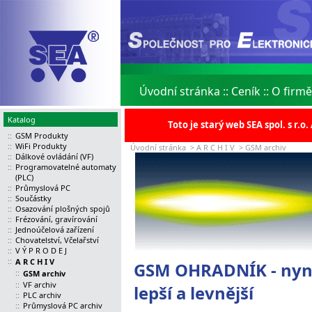
Úvodní stránka
::
Ceník
::
O firmě
Katalog
Toto je starý web SEA spol. s r.
::
GSM Produkty
::
WiFi Produkty
Úvodní stránka
>
A R C H I V
>
GSM archiv
::
Dálkové ovládání (VF)
::
Programovatelné automaty
(PLC)
::
Průmyslová PC
::
Součástky
::
Osazování plošných spojů
::
Frézování, gravírování
::
Jednoúčelová zařízení
::
Chovatelství, Včelařství
::
V Ý P R O D E J
::
A R C H I V
GSM OHRADNÍK - nyní
::
GSM archiv
::
VF archiv
lepší a levnější
::
PLC archiv
::
Průmyslová PC archiv