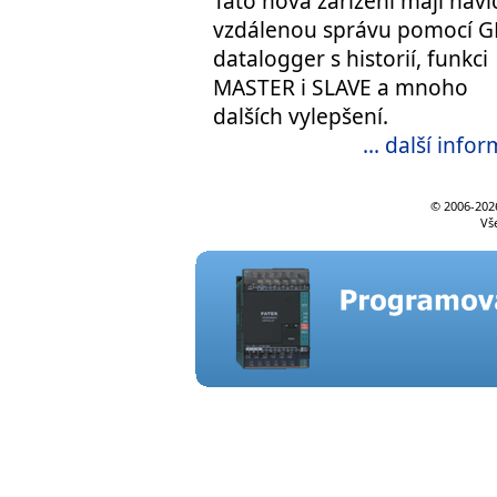
Tato nová zařízení mají naví
vzdálenou správu pomocí G
datalogger s historií, funkci
MASTER i SLAVE a mnoho
dalších vylepšení.
... další info
© 2006-
202
Vš