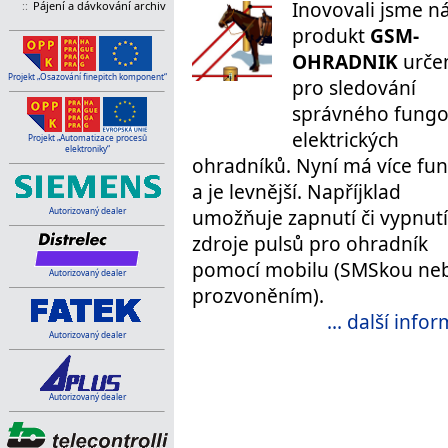
Inovovali jsme n
::
Pájení a dávkování archiv
produkt
GSM-
OHRADNIK
urče
Projekt „Osazování finepitch komponent“
pro sledování
správného fungo
elektrických
Projekt „Automatizace procesů
elektroniky“
ohradníků. Nyní má více fun
a je levnější. Napříjklad
Autorizovaný dealer
umožňuje zapnutí či vypnutí
zdroje pulsů pro ohradník
pomocí mobilu (SMSkou ne
Autorizovaný dealer
prozvoněním).
... další info
Autorizovaný dealer
Autorizovaný dealer