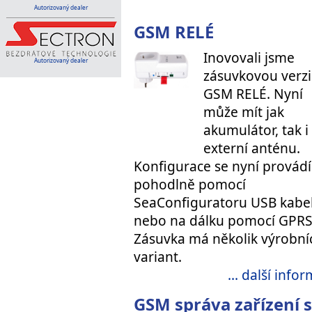
Autorizovaný dealer
GSM RELÉ
Inovovali jsme
Autorizovaný dealer
zásuvkovou verzi
GSM RELÉ. Nyní
může mít jak
akumulátor, tak i
externí anténu.
Konfigurace se nyní provádí
pohodlně pomocí
SeaConfiguratoru USB kab
nebo na dálku pomocí GPRS
Zásuvka má několik výrobní
variant.
... další info
GSM správa zařízení s