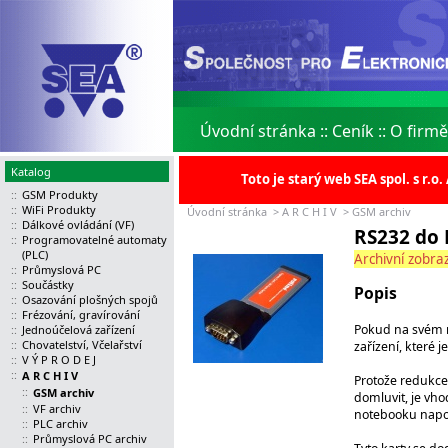
Úvodní stránka
::
Ceník
::
O firmě
Katalog
Toto je starý web SEA spol. s r.
::
GSM Produkty
::
WiFi Produkty
Úvodní stránka
>
A R C H I V
>
GSM archiv
::
Dálkové ovládání (VF)
RS232 do 
::
Programovatelné automaty
(PLC)
Archivní zobraz
::
Průmyslová PC
::
Součástky
Popis
::
Osazování plošných spojů
::
Frézování, gravírování
Pokud na svém n
::
Jednoúčelová zařízení
::
Chovatelství, Včelařství
zařízení, které 
::
V Ý P R O D E J
::
A R C H I V
Protože redukce
::
GSM archiv
domluvit, je vho
::
VF archiv
notebooku napoj
::
PLC archiv
::
Průmyslová PC archiv