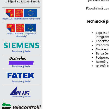
Tyto karty se do
::
Pájení a dávkování archiv
Původní má ozn
Projekt „Osazování finepitch komponent“
Technické p
Express 
Projekt „Automatizace procesů
elektroniky“
integrova
Konektor
Přenosov
Napájení
Autorizovaný dealer
Barva če
Podporov
Rozměry 
Balení Ex
Autorizovaný dealer
Autorizovaný dealer
Autorizovaný dealer