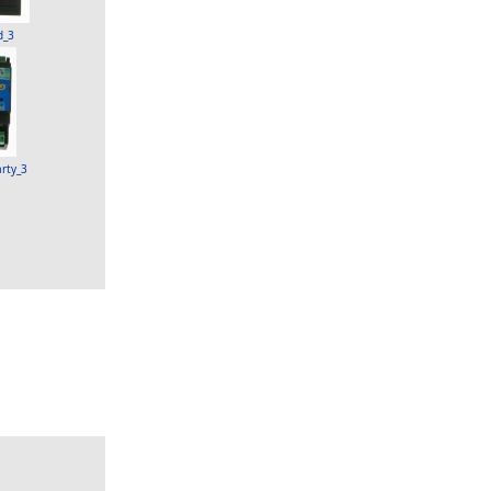
d_3
arty_3