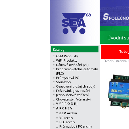
Úvodní st
Katalog
Toto 
::
GSM Produkty
::
WiFi Produkty
Úvodní stránka
::
Dálkové ovládání (VF)
::
Programovatelné automaty
(PLC)
::
Průmyslová PC
::
Součástky
::
Osazování plošných spojů
::
Frézování, gravírování
::
Jednoúčelová zařízení
::
Chovatelství, Včelařství
::
V Ý P R O D E J
::
A R C H I V
::
GSM archiv
::
VF archiv
::
PLC archiv
::
Průmyslová PC archiv