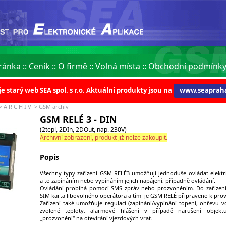
ránka
::
Ceník
::
O firmě
::
Volná místa
::
Obchodní podmínk
je starý web SEA spol. s r.o. Aktuální produkty jsou na
www.seapraha
>
A R C H I V
>
GSM archiv
GSM RELÉ 3 - DIN
(2tepl, 2DIn, 2DOut, nap. 230V)
Archivní zobrazení, produkt již nelze zakoupit.
Popis
Všechny typy zařízení GSM RELÉ3 umožňují jednoduše ovládat elektri
a to zapínáním nebo vypínáním jejich napájení, případně ovládání.
Ovládání probíhá pomocí SMS zpráv nebo prozvoněním. Do zařízení
SIM karta libovolného operátora a tím je GSM RELÉ připraveno k pro
Zařízení také umožňuje regulaci (zapínání/vypínání topení, ohřevu v
zvolené teploty, alarmové hlášení v případě narušení objekt
„prozvonění“ na otevírání vjezdových vrat.