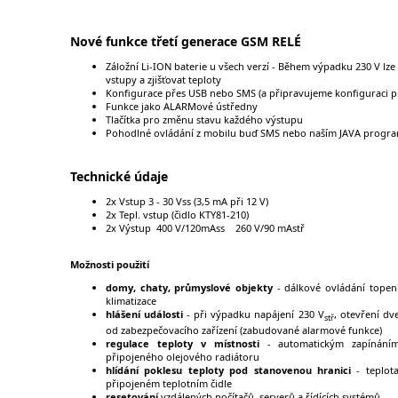
Nové funkce třetí generace GSM RELÉ
Záložní Li-ION baterie u všech verzí - Během výpadku 230 V lz
vstupy a zjišťovat teploty
Konfigurace přes USB nebo SMS (a připravujeme konfiguraci p
Funkce jako ALARMové ústředny
Tlačítka pro změnu stavu každého výstupu
Pohodlné ovládání z mobilu buď SMS nebo naším JAVA prog
Technické údaje
2x Vstup 3 - 30 Vss (3,5 mA při 12 V)
2x Tepl. vstup (čidlo KTY81-210)
2x Výstup 400 V/120mAss 260 V/90 mAstř
Možnosti použití
domy, chaty, průmyslové objekty
- dálkové ovládání topen
klimatizace
hlášení události
- při výpadku napájení 230 V
, otevření dve
stř
od zabezpečovacího zařízení (zabudované alarmové funkce)
regulace teploty v místnosti
- automatickým zapínání
připojeného olejového radiátoru
hlídání poklesu teploty pod stanovenou hranici
- teplota
připojeném teplotním čidle
resetování
vzdálených počítačů, serverů a řídících systémů