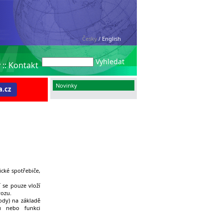
Česky
English
/
Vyhledat
y
::
Kontakt
Novinky
.cz
cké spotřebiče,
 se pouze vloží
vozu.
ody) na základě
u nebo funkci