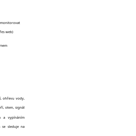
e monitorovat
řes web)
ramem
í, ohřevu vody,
ří, oken, signál
m a vypínáním
 se sleduje na