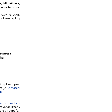
e, klimatizace,
 není třeba nic
t GSM-R3-DINB,
 poklesu teploty
atizovat
ísel
 aplikací jsme
ace je
ke stažení
DE
.
aci pro mobilní
ovat aplikace v
znete v Podpoře.