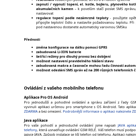
zapnutí / vypnutí topení, el. kotle, bojleru, plynového kotl
akumulačních kamen
– k povelům stačí poslat SMS zprávu,
nastavovat
regulace topení podle nezámrzné teploty
- použijete opě
připojíte teplotní čidlo a nastavíte požadovanou teplotu. Při
pod nastavenou dostanete automaticky varovnou SMSku
Přednosti
změna konfigurace na dálku pomocí GPRS
zabudovaná Li-ION baterie
šetřící režimy pro dlouhý provoz bez dobíjení
možnost nastavení pravidelného hlášení stavu
zabudovaná makra a časovače mohou řadu činností autom
možnost odeslání SMS zpráv až na 200 různých telefonních č
Ovládání z vašeho mobilního telefonu
Aplikace Pro OS Android
Pro jednodušší a pohodlné ovládání a správu zařízení z řady GSM
vyvinuli aplikaci určenou pro smartphone s OS Android. Tato aplik
ZDARMA
a bez omezení.
Podrobnější informace o aplikaci naleznete Z
Java aplikace
Pro vaše pohodlí a jednoduché ovládání jsme napsali
JAVA aplik
telefony
, která usnadňuje ovládání GSM RELÉ. Váš telefon musí podpor
jazyce JAVA. Způsob instalace se liší telefon od telefonu. Aplikaci nale