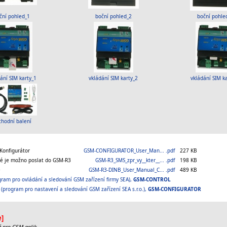
ční pohled_1
boční pohled_2
boční pohle
ání SIM karty_1
vkládání SIM karty_2
vkládání SIM k
hodní balení
aKonfigurátor
GSM-CONFIGURATOR_User_Man... .pdf
227 KB
ré je možno poslat do GSM-R3
GSM-R3_SMS_zpr_vy__kter__... .pdf
198 KB
e
GSM-R3-DINB_User_Manual_C... .pdf
489 KB
gram pro ovládání a sledování GSM zařízení firmy SEA),
GSM-CONTROL
(program pro nastavení a sledování GSM zařízení SEA s.r.o.),
GSM-CONFIGURATOR
:
e]
lé pro GSM aplik.