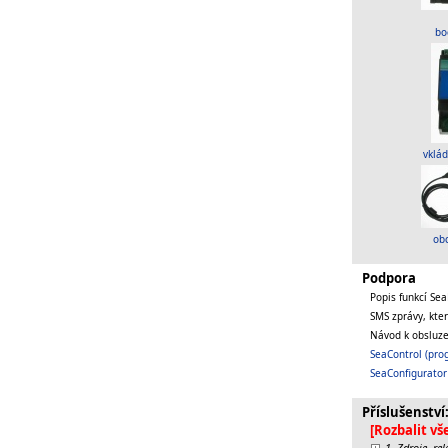
bo
vklád
obc
Podpora
Popis funkcí Se
SMS zprávy, kte
Návod k obsluz
SeaControl (pro
SeaConfigurator 
Příslušenství
[Rozbalit vš
1. Zdroje, re