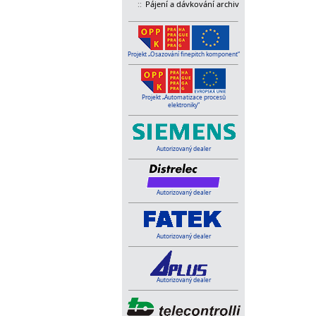
::
Pájení a dávkování archiv
Projekt „Osazování finepitch komponent“
Projekt „Automatizace procesů
elektroniky“
Autorizovaný dealer
Autorizovaný dealer
Autorizovaný dealer
Autorizovaný dealer