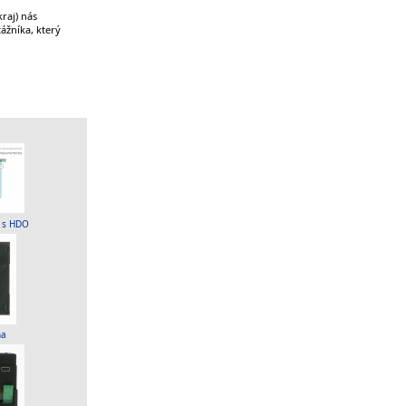
raj) nás
ážníka, který
í s HDO
na