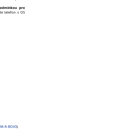
podmínkou pro
e telefon s OS
SM-R-BOX3
).