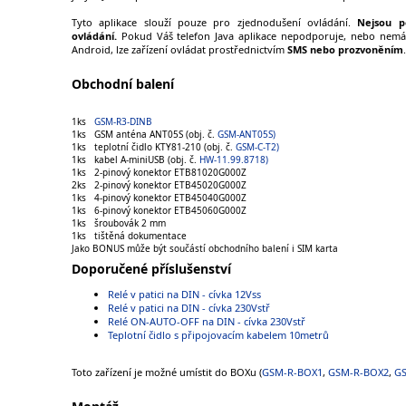
Tyto aplikace slouží pouze pro zjednodušení ovládání.
Nejsou 
ovládání.
Pokud Váš telefon Java aplikace nepodporuje, nebo nemát
Android, lze zařízení ovládat prostřednictvím
SMS nebo prozvoněním
.
Obchodní balení
1ks
GSM-R3-DINB
1ks GSM anténa ANT05S (obj. č.
GSM-ANT05S)
1ks teplotní čidlo KTY81-210 (obj. č.
GSM-C-T2)
1ks kabel A-miniUSB (obj. č.
HW-11.99.8718)
1ks 2-pinový konektor ETB81020G000Z
2ks 2-pinový konektor ETB45020G000Z
1ks 4-pinový konektor ETB45040G000Z
1ks 6-pinový konektor ETB45060G000Z
1ks šroubovák 2 mm
1ks tištěná dokumentace
Jako BONUS může být součástí obchodního balení i SIM karta
Doporučené příslušenství
Relé v patici na DIN - cívka 12Vss
Relé v patici na DIN - cívka 230Vstř
Relé ON-AUTO-OFF na DIN - cívka 230Vstř
Teplotní čidlo s připojovacím kabelem 10metrů
Toto zařízení je možné umístit do BOXu (
GSM-R-BOX1
,
GSM-R-BOX2
,
G