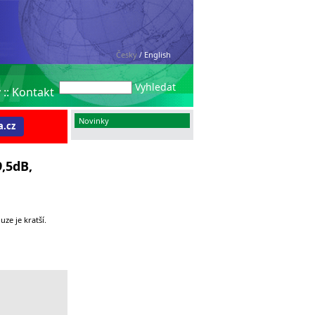
Česky
English
/
Vyhledat
y
::
Kontakt
Novinky
.cz
,5dB,
ze je kratší.