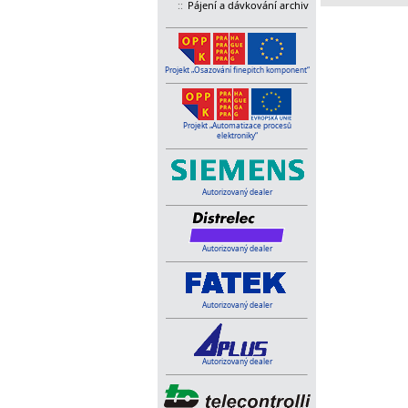
::
Pájení a dávkování archiv
Projekt „Osazování finepitch komponent“
Projekt „Automatizace procesů
elektroniky“
Autorizovaný dealer
Autorizovaný dealer
Autorizovaný dealer
Autorizovaný dealer