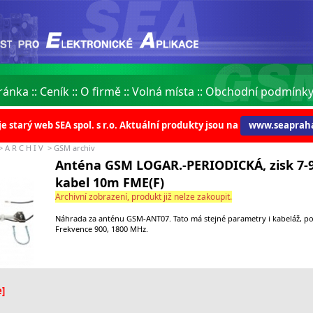
ránka
::
Ceník
::
O firmě
::
Volná místa
::
Obchodní podmínk
je starý web SEA spol. s r.o. Aktuální produkty jsou na
www.seapraha
>
A R C H I V
>
GSM archiv
Anténa GSM LOGAR.-PERIODICKÁ, zisk 7-9
kabel 10m FME(F)
Archivní zobrazení, produkt již nelze zakoupit.
Náhrada za anténu GSM-ANT07. Tato má stejné parametry i kabeláž, pou
Frekvence 900, 1800 MHz.
:
e]