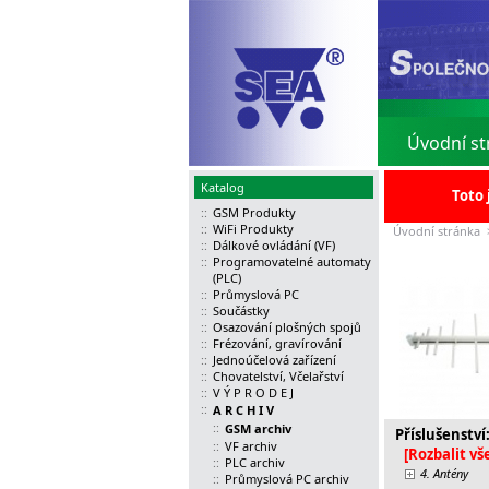
Úvodní st
Katalog
Toto 
::
GSM Produkty
::
WiFi Produkty
Úvodní stránka
::
Dálkové ovládání (VF)
::
Programovatelné automaty
(PLC)
::
Průmyslová PC
::
Součástky
::
Osazování plošných spojů
::
Frézování, gravírování
::
Jednoúčelová zařízení
::
Chovatelství, Včelařství
::
V Ý P R O D E J
::
A R C H I V
::
GSM archiv
Příslušenství
::
VF archiv
[Rozbalit vš
::
PLC archiv
4. Antény
::
Průmyslová PC archiv