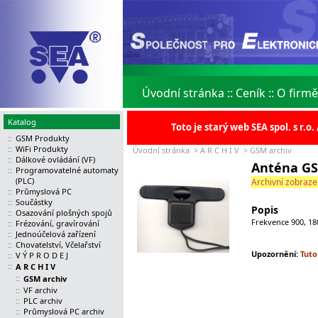
Úvodní stránka
::
Ceník
::
O firmě
Katalog
Toto je starý web SEA spol. s r.
::
GSM Produkty
::
WiFi Produkty
Úvodní stránka
>
A R C H I V
>
GSM archiv
::
Dálkové ovládání (VF)
Anténa GS
::
Programovatelné automaty
(PLC)
Archivní zobrazen
::
Průmyslová PC
::
Součástky
Popis
::
Osazování plošných spojů
Frekvence 900, 1
::
Frézování, gravírování
::
Jednoúčelová zařízení
::
Chovatelství, Včelařství
Upozornění:
Tuto
::
V Ý P R O D E J
::
A R C H I V
::
GSM archiv
::
VF archiv
::
PLC archiv
::
Průmyslová PC archiv