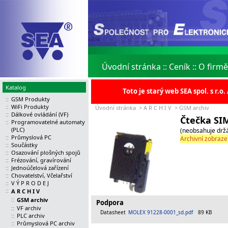
Úvodní stránka
::
Ceník
::
O firmě
Katalog
Toto je starý web SEA spol. s r.
::
GSM Produkty
::
WiFi Produkty
Úvodní stránka
>
A R C H I V
>
GSM archiv
::
Dálkové ovládání (VF)
Čtečka SI
::
Programovatelné automaty
(PLC)
(neobsahuje drž
::
Průmyslová PC
Archivní zobrazen
::
Součástky
::
Osazování plošných spojů
::
Frézování, gravírování
::
Jednoúčelová zařízení
::
Chovatelství, Včelařství
::
V Ý P R O D E J
::
A R C H I V
::
GSM archiv
Podpora
::
VF archiv
Datasheet
MOLEX 91228-0001_sd.pdf
89 KB
::
PLC archiv
::
Průmyslová PC archiv