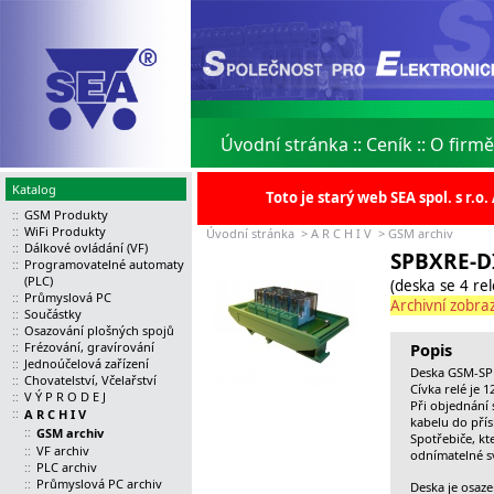
Úvodní stránka
::
Ceník
::
O firmě
Katalog
Toto je starý web SEA spol. s r.
::
GSM Produkty
::
WiFi Produkty
Úvodní stránka
>
A R C H I V
>
GSM archiv
::
Dálkové ovládání (VF)
SPBXRE-D
::
Programovatelné automaty
(PLC)
(deska se 4 re
::
Průmyslová PC
Archivní zobraz
::
Součástky
::
Osazování plošných spojů
::
Frézování, gravírování
Popis
::
Jednoúčelová zařízení
Deska GSM-SPB
::
Chovatelství, Včelařství
Cívka relé je 1
::
V Ý P R O D E J
Při objednání
::
A R C H I V
kabelu do pří
::
GSM archiv
Spotřebiče, kt
::
VF archiv
odnímatelné s
::
PLC archiv
::
Průmyslová PC archiv
Deska je osaze