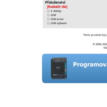
Příslušenství:
[Rozbalit vše]
4. Antény
GSM
GSM archiv
GSM software
Tento produkt byl 
© 2006-
202
Vš