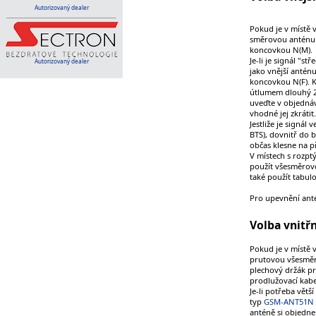
Autorizovaný dealer
Pokud je v místě v
směrovou anténu 
koncovkou N(M).
Je-li je signál "st
Autorizovaný dealer
jako vnější antén
koncovkou N(F). K
útlumem dlouhý 2
uveďte v objednáv
vhodné jej zkrátit.
Jestliže je signál
BTS), dovnitř do 
občas klesne na př
V místech s rozpt
použít všesměrov
také použít tabu
Pro upevnění ant
Volba vnitř
Pokud je v místě v
prutovou všesmě
plechový držák pr
prodlužovací kab
Je-li potřeba vět
typ
GSM-ANT51N
anténě si objedne