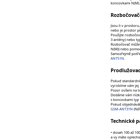
koncovkami N(M).
Rozbočovače
Jsou-li v prostoru
nebo je prostor př
Použijte rozbočo
3 antény) nebo t
Rozbočovač můžete
N(M)) nebo pomoc
Samozřejmě potře
ANT51N
.
Prodlužovac
Pokud standardně 
vyrobíme vám jej 
Pozor ovšem na to,
Dodáme vám nízk
s koncovkami typ
Pokud objednávát
GSM-ANT31N
(N(F
Technické p
• dosah 100 až 10
a vy máte oplech