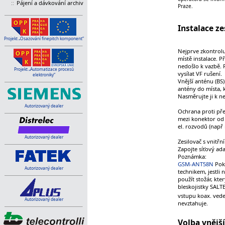
::
Pájení a dávkování archiv
Praze.
Instalace ze
Projekt „Osazování finepitch komponent“
Nejprve zkontrolu
místě instalace. P
nedošlo k vazbě. 
Projekt „Automatizace procesů
vysílat VF rušení.
elektroniky“
Vnější anténu (BS
antény do místa, 
Nasměrujte ji k ne
Autorizovaný dealer
Ochrana proti pře
mezi konektor od v
el. rozvodů (např 
Autorizovaný dealer
Zesilovač s vnitř
Zapojte síťový ada
Poznámka:
GSM-ANT58N
Poku
Autorizovaný dealer
technikem, jestli
použít stožár, kt
bleskojistky SALT
vstupu koax. ved
Autorizovaný dealer
nevztahuje.
Volba vnější