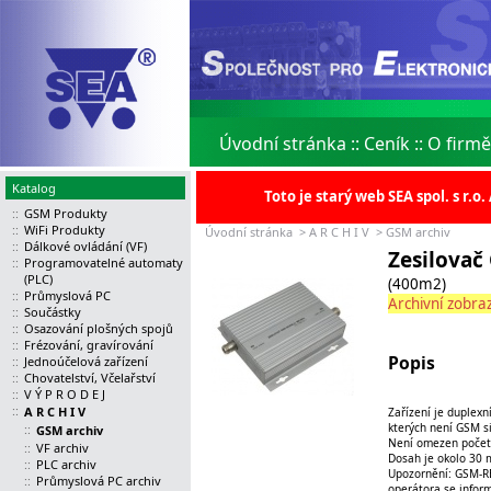
Úvodní stránka
::
Ceník
::
O firmě
Katalog
Toto je starý web SEA spol. s r.
::
GSM Produkty
::
WiFi Produkty
Úvodní stránka
>
A R C H I V
>
GSM archiv
::
Dálkové ovládání (VF)
Zesilovač
::
Programovatelné automaty
(PLC)
(400m2)
::
Průmyslová PC
Archivní zobraz
::
Součástky
::
Osazování plošných spojů
::
Frézování, gravírování
Popis
::
Jednoúčelová zařízení
::
Chovatelství, Včelařství
::
V Ý P R O D E J
::
A R C H I V
Zařízení je duplex
kterých není GSM sig
::
GSM archiv
Není omezen počet v
::
VF archiv
Dosah je okolo 30 m
::
PLC archiv
Upozornění: GSM-RE
::
Průmyslová PC archiv
operátora se infor