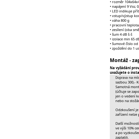
• rozměr 104x64x4
• napájení 9 Vss; 0
• LED indikuje př
• vstup/výstup ko
• váha 800 g
• pracovní teplota
• zesílení (oba sm
• šum 4 dB š-š
• izolace min 65 d
• šumové číslo od
• zpoždění do 1 us
Montáž - za
Na vyžádání prov
uvažujete o insta
na mís
Doprava
sazbou 300,- K
Samotná montá
(účtuje se zap
jen o vedení 
nebo na stožár
Odzkoušení je 
zařízení nelze 
Další možností
ve výši 10% ce
a po vyzkoušen
zaplatili.