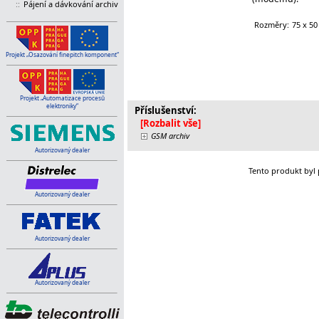
::
Pájení a dávkování archiv
Rozměry:
75 x 5
Projekt „Osazování finepitch komponent“
Projekt „Automatizace procesů
elektroniky“
Příslušenství:
[Rozbalit vše]
GSM archiv
Autorizovaný dealer
Tento produkt byl 
Autorizovaný dealer
Autorizovaný dealer
Autorizovaný dealer