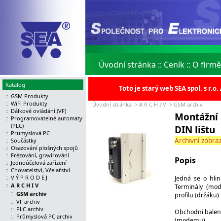
Úvodní stránka
::
Ceník
::
O firmě
Katalog
Toto je starý web SEA spol. s r.
::
GSM Produkty
::
WiFi Produkty
Úvodní stránka
>
A R C H I V
>
GSM archiv
::
Dálkové ovládání (VF)
Montážní 
::
Programovatelné automaty
(PLC)
DIN lištu
::
Průmyslová PC
Archivní zobraz
::
Součástky
::
Osazování plošných spojů
::
Frézování, gravírování
Popis
::
Jednoúčelová zařízení
::
Chovatelství, Včelařství
::
V Ý P R O D E J
Jedná se o hlin
::
A R C H I V
Terminály (mo
::
GSM archiv
profilu (držáku
::
VF archiv
::
PLC archiv
Obchodní balení
::
Průmyslová PC archiv
(modemu).