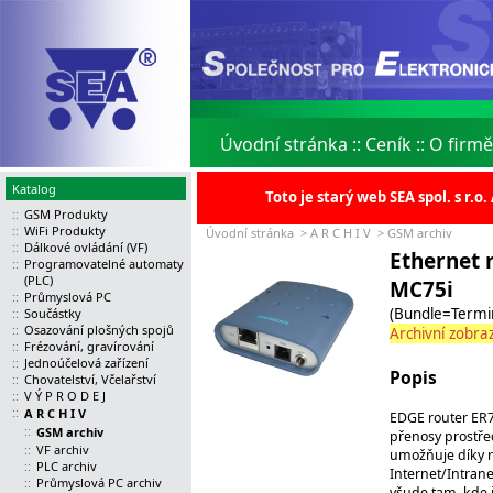
Úvodní stránka
::
Ceník
::
O firmě
Katalog
Toto je starý web SEA spol. s r.
::
GSM Produkty
::
WiFi Produkty
Úvodní stránka
>
A R C H I V
>
GSM archiv
::
Dálkové ovládání (VF)
Ethernet 
::
Programovatelné automaty
(PLC)
MC75i
::
Průmyslová PC
(Bundle=Termin
::
Součástky
::
Osazování plošných spojů
Archivní zobraz
::
Frézování, gravírování
::
Jednoúčelová zařízení
Popis
::
Chovatelství, Včelařství
::
V Ý P R O D E J
::
A R C H I V
EDGE router ER7
::
GSM archiv
přenosy prostře
::
VF archiv
umožňuje díky r
::
PLC archiv
Internet/Intran
::
Průmyslová PC archiv
všude tam, kde 