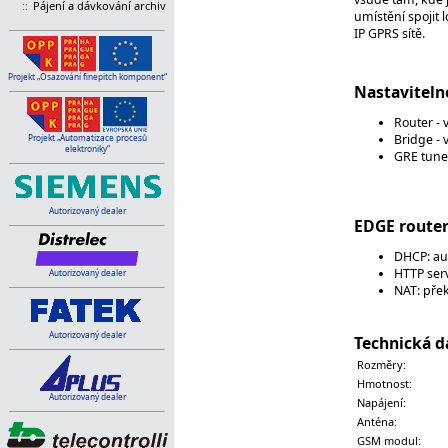
::
Pájení a dávkování archiv
umístění spojit 
IP GPRS sítě.
Projekt „Osazování finepitch komponent“
Nastaviteln
Router - 
Bridge - 
Projekt „Automatizace procesů
elektroniky“
GRE tunel
Autorizovaný dealer
EDGE router
DHCP: au
HTTP serv
Autorizovaný dealer
NAT: pře
Autorizovaný dealer
Technická d
Rozměry:
Hmotnost:
Autorizovaný dealer
Napájení:
Anténa:
GSM modul: