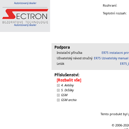
Autorizovaný dealer
Rozhraní:
Teplotní rozsah:
Autorizovaný dealer
Podpora
Instalační příručka
ER75 instalacni pri
Uživatelský návod stručný
ER75 Uzivatelsky manual
Leták
ER75_L
Příslušenství:
[Rozbalit vše]
4. Antény
5. Držáky
GSM
GSM archiv
Tento produkt byl 
© 2006-
202