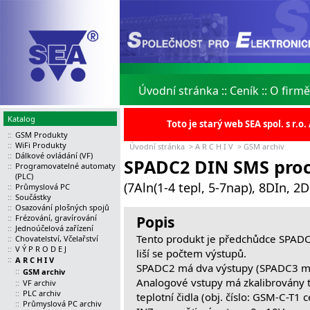
Úvodní stránka
::
Ceník
::
O firmě
Katalog
Toto je starý web SEA spol. s r.
::
GSM Produkty
::
WiFi Produkty
Úvodní stránka
>
A R C H I V
>
GSM archiv
::
Dálkové ovládání (VF)
SPADC2 DIN SMS pro
::
Programovatelné automaty
(PLC)
(7Aln(1-4 tepl, 5-7nap), 8DIn, 2
::
Průmyslová PC
::
Součástky
::
Osazování plošných spojů
Popis
::
Frézování, gravírování
::
Jednoúčelová zařízení
Tento produkt je předchůdce SPADC
::
Chovatelství, Včelařství
::
V Ý P R O D E J
liší se počtem výstupů.
::
A R C H I V
SPADC2 má dva výstupy (SPADC3 má
::
GSM archiv
Analogové vstupy má zkalibrovány ta
::
VF archiv
::
PLC archiv
teplotní čidla (obj. číslo: GSM-C-T1
::
Průmyslová PC archiv